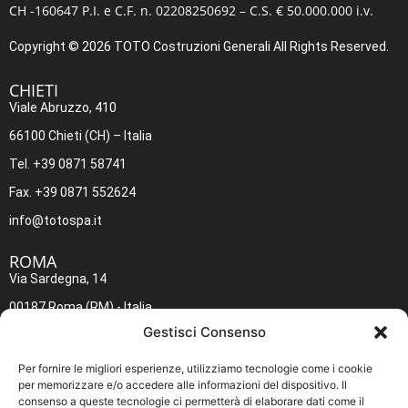
CH -160647 P.I. e C.F. n. 02208250692 – C.S. € 50.000.000 i.v.
Copyright © 2026 TOTO Costruzioni Generali All Rights Reserved.
CHIETI​
Viale Abruzzo, 410
66100 Chieti (CH) – Italia
Tel. +39 0871 58741
Fax. +39 0871 552624
info@totospa.it
ROMA​
Via Sardegna, 14
00187 Roma (RM) - Italia
Gestisci Consenso
Tel. +39 06 4883642
Fax. +39 06 4883645
Per fornire le migliori esperienze, utilizziamo tecnologie come i cookie
per memorizzare e/o accedere alle informazioni del dispositivo. Il
inforoma@totospa.it
consenso a queste tecnologie ci permetterà di elaborare dati come il