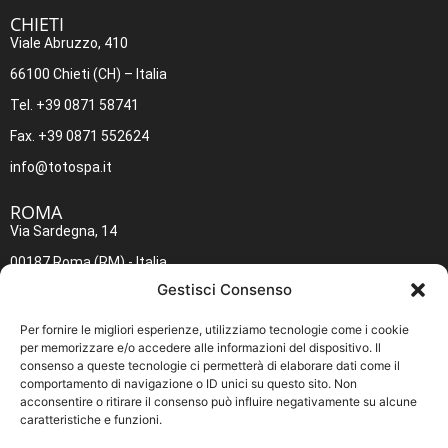
CHIETI​
Viale Abruzzo, 410
66100 Chieti (CH) – Italia
Tel. +39 0871 58741
Fax. +39 0871 552624
info@totospa.it
ROMA​
Via Sardegna, 14
00187 Roma (RM) - Italia
Gestisci Consenso
Tel. +39 06 4883642
Fax. +39 06 4883645
Per fornire le migliori esperienze, utilizziamo tecnologie come i cookie
per memorizzare e/o accedere alle informazioni del dispositivo. Il
inforoma@totospa.it
consenso a queste tecnologie ci permetterà di elaborare dati come il
comportamento di navigazione o ID unici su questo sito. Non
Policy
acconsentire o ritirare il consenso può influire negativamente su alcune
caratteristiche e funzioni.
Cookie Policy