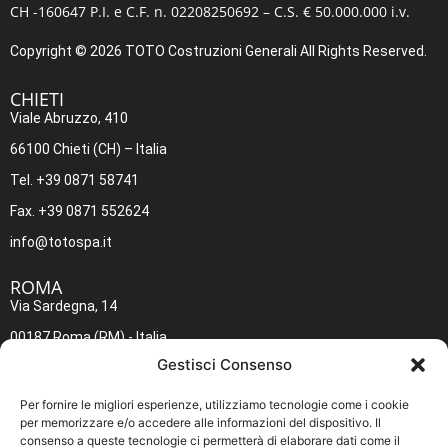
CH -160647 P.I. e C.F. n. 02208250692 – C.S. € 50.000.000 i.v.
Copyright © 2026 TOTO Costruzioni Generali All Rights Reserved.
CHIETI​
Viale Abruzzo, 410
66100 Chieti (CH) – Italia
Tel. +39 0871 58741
Fax. +39 0871 552624
info@totospa.it
ROMA​
Via Sardegna, 14
00187 Roma (RM) - Italia
Gestisci Consenso
Tel. +39 06 4883642
Fax. +39 06 4883645
Per fornire le migliori esperienze, utilizziamo tecnologie come i cookie
per memorizzare e/o accedere alle informazioni del dispositivo. Il
inforoma@totospa.it
consenso a queste tecnologie ci permetterà di elaborare dati come il