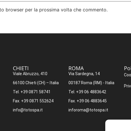
esto browser per la prossima volta che commento.
CHIETI​
ROMA​
Po
Viale Abruzzo, 410
Via Sardegna, 14
Coo
66100 Chieti (CH) – Italia
00187 Roma (RM) - Italia
Pri
Tel. +39 0871 58741
Tel. +39 06 4883642
Fax. +39 0871 552624
Fax. +39 06 4883645
info@totospa.it
inforoma@totospa.it