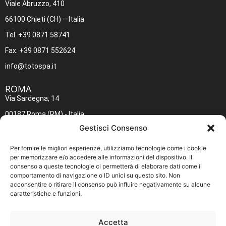
Viale Abruzzo, 410
66100 Chieti (CH) – Italia
Tel. +39 0871 58741
Fax. +39 0871 552624
info@totospa.it
ROMA​
Via Sardegna, 14
00187 Roma (RM) - Italia
Gestisci Consenso
Tel. +39 06 4883642
Fax. +39 06 4883645
Per fornire le migliori esperienze, utilizziamo tecnologie come i cookie
per memorizzare e/o accedere alle informazioni del dispositivo. Il
inforoma@totospa.it
consenso a queste tecnologie ci permetterà di elaborare dati come il
comportamento di navigazione o ID unici su questo sito. Non
Policy
acconsentire o ritirare il consenso può influire negativamente su alcune
caratteristiche e funzioni.
Cookie Policy
Privacy Policy
Accetta