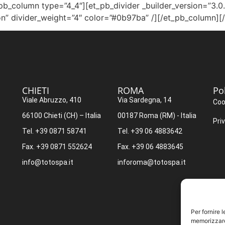
_column type=”4_4″][et_pb_divider _builder_version=”3.0.5
n” divider_weight=”4″ color=”#0b97ba” /][/et_pb_column][
CHIETI​
ROMA​
Po
Viale Abruzzo, 410
Via Sardegna, 14
Coo
66100 Chieti (CH) – Italia
00187 Roma (RM) - Italia
Pri
Tel. +39 0871 58741
Tel. +39 06 4883642
Fax. +39 0871 552624
Fax. +39 06 4883645
info@totospa.it
inforoma@totospa.it
Per fornire 
memorizzare 