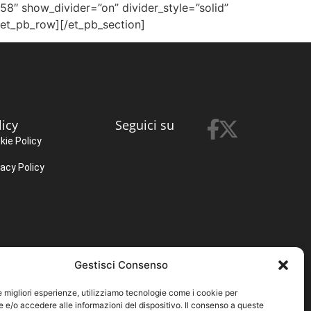
8″ show_divider=”on” divider_style=”solid”
/et_pb_row][/et_pb_section]
licy
Seguici su
kie Policy
vacy Policy
Gestisci Consenso
le migliori esperienze, utilizziamo tecnologie come i cookie per
e/o accedere alle informazioni del dispositivo. Il consenso a queste