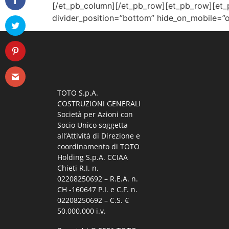
[/et_pb_column][/et_pb_row][et_pb_row][et_pb
divider_position=”bottom” hide_on_mobile=”o
TOTO S.p.A.
COSTRUZIONI GENERALI
Società per Azioni con
Socio Unico soggetta
all’Attività di Direzione e
coordinamento di TOTO
Holding S.p.A. CCIAA
Chieti R.I. n.
02208250692 – R.E.A. n.
CH -160647 P.I. e C.F. n.
02208250692 – C.S. €
50.000.000 i.v.