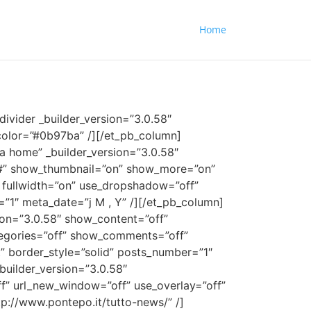
Home
divider _builder_version=”3.0.58″
 color=”#0b97ba” /][/et_pb_column]
a home” _builder_version=”3.0.58″
t#” show_thumbnail=”on” show_more=”on”
fullwidth=”on” use_dropshadow=”off”
=”1″ meta_date=”j M , Y” /][/et_pb_column]
ion=”3.0.58″ show_content=”off”
egories=”off” show_comments=”off”
” border_style=”solid” posts_number=”1″
builder_version=”3.0.58″
” url_new_window=”off” use_overlay=”off”
ttp://www.pontepo.it/tutto-news/” /]