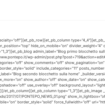
pecialty=”off”][et_pb_row][et_pb_column type=”4_4″][et_pb_
der_position=”top” hide_on_mobile=”on” divider_weight=”4″
1_3″][et_pb_blog admin_label=”Blog primo blocchetto sull
/www.pontepo.it/wp-admin/post.php?post=719&action=edi
egories=”off” show_comments=”off” show_pagination=”on” 
border_style=”solid” include_categories=”11″ posts_number
label=”Blog secondo blocchetto sulla home” _builder_vers
w_more=”on” show_author=”off” show_date=”on” show_cat
pshadow=”off” use_overlay=”off” background_layout=”light
 /][/et_pb_column][et_pb_column type=”1_3″][et_pb_image _
ads/2017/07/PONTEPO_NEWS_01.png” show_in_lightbox=”off
bile=”on” border_style=”solid” force_fullwidth=”off” url=”h