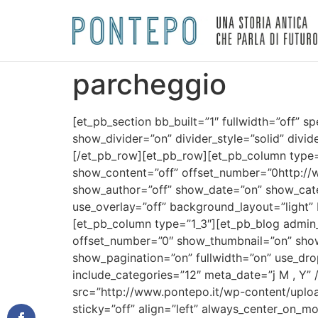
parcheggio
[et_pb_section bb_built=”1″ fullwidth=”off” s
show_divider=”on” divider_style=”solid” divi
[/et_pb_row][et_pb_row][et_pb_column type=”
show_content=”off” offset_number=”0http:/
show_author=”off” show_date=”on” show_cat
use_overlay=”off” background_layout=”light” 
[et_pb_column type=”1_3″][et_pb_blog admin_
offset_number=”0″ show_thumbnail=”on” sho
show_pagination=”on” fullwidth=”on” use_dro
include_categories=”12″ meta_date=”j M , Y”
src=”http://www.pontepo.it/wp-content/uplo
sticky=”off” align=”left” always_center_on_mo